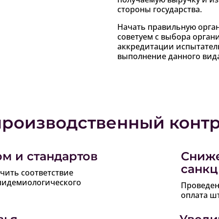
стороны государства.
Начать правильную орга
советуем с выбора органи
аккредитации испытател
выполнение данного вида
производственный конт
м и стандартов
Сниж
санк
чить соответствие
пидемиологического
Проведен
оплата ш