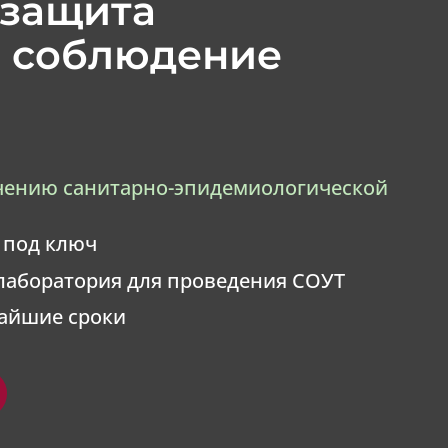
 защита
и соблюдение
чению санитарно-эпидемиологической
 под ключ
лаборатория для проведения СОУТ
чайшие сроки