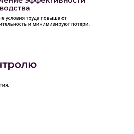
чение эффективности
водства
ые условия труда повышают
ительность и минимизируют потери.
нтролю
тия.