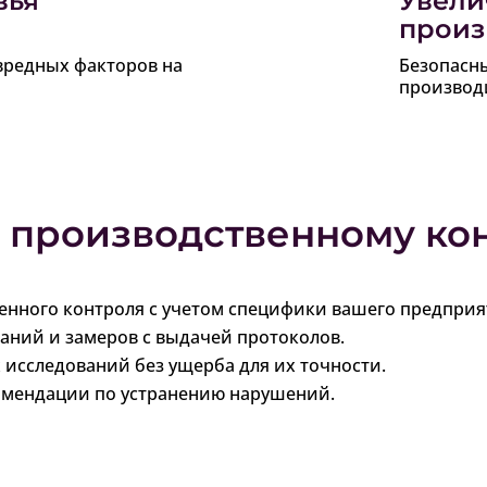
вья
Увели
произ
редных факторов на
Безопасн
производ
о производственному ко
енного контроля с учетом специфики вашего предприя
аний и замеров с выдачей протоколов.
сследований без ущерба для их точности.
комендации по устранению нарушений.