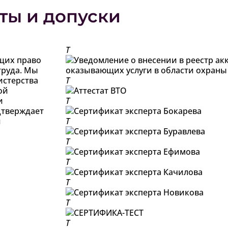
ты и допуски
T
щих право
труда. Мы
истерства
T
ой
и
T
дтверждает
и
T
T
T
T
T
T