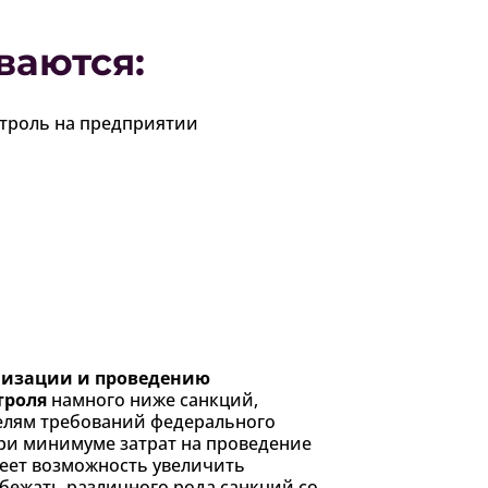
ваются:
анизации и проведению
троля
намного ниже санкций,
лям требований федерального
при минимуме затрат на проведение
еет возможность увеличить
бежать различного рода санкций со